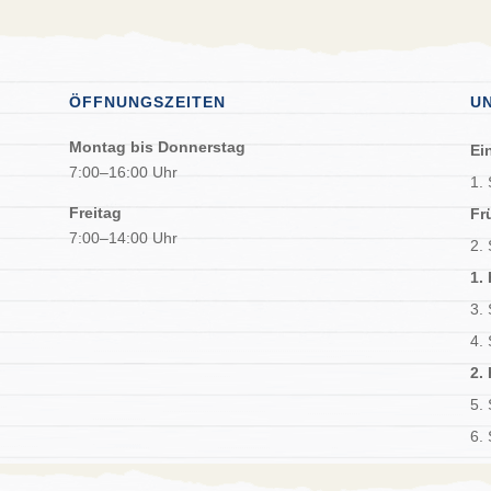
ÖFFNUNGSZEITEN
U
Montag bis Donnerstag
Ei
7:00–16:00 Uhr
1.
Freitag
Fr
7:00–14:00 Uhr
2.
1.
3.
4.
2.
5.
6.