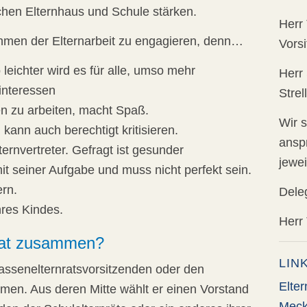
chen Elternhaus und Schule stärken.
Her
ahmen der Elternarbeit zu engagieren, denn…
Vors
 leichter wird es für alle, umso mehr
Herr
interessen
Strel
n zu arbeiten, macht Spaß.
Wir s
 kann auch berechtigt kritisieren.
ansp
ernvertreter. Gefragt ist gesunder
jewei
t seiner Aufgabe und muss nicht perfekt sein.
ern.
Deleg
hres Kindes.
Herr
nrat zusammen?
LIN
Klassenelternratsvorsitzenden oder den
Elter
mmen. Aus deren Mitte wählt er einen Vorstand
Meck