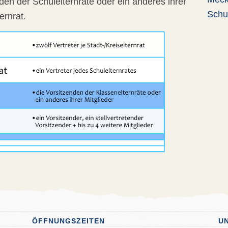
nden der Schulelternräte oder ein anderes ihrer
Schu
ernrat.
ÖFFNUNGSZEITEN
U